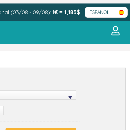
al (03/08 - 09/08):
1€ = 1,183$