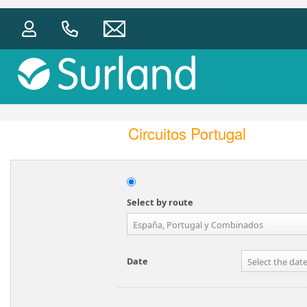
Circuitos Portugal
Select by route
España, Portugal y Combinados
Date
Select the dat